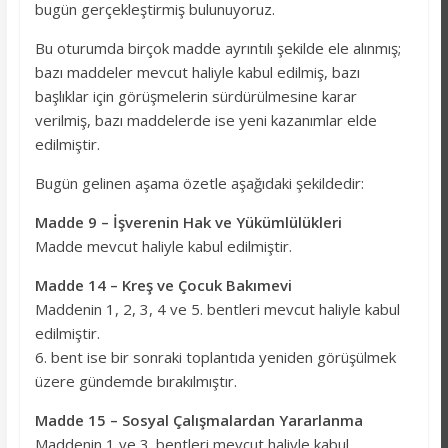
bugün gerçekleştirmiş bulunuyoruz.
o
A
a
o
p
m
Bu oturumda birçok madde ayrıntılı şekilde ele alınmış;
bazı maddeler mevcut haliyle kabul edilmiş, bazı
k
p
başlıklar için görüşmelerin sürdürülmesine karar
verilmiş, bazı maddelerde ise yeni kazanımlar elde
edilmiştir.
Bugün gelinen aşama özetle aşağıdaki şekildedir:
Madde 9 – İşverenin Hak ve Yükümlülükleri
Madde mevcut haliyle kabul edilmiştir.
Madde 14 – Kreş ve Çocuk Bakımevi
Maddenin 1, 2, 3, 4 ve 5. bentleri mevcut haliyle kabul
edilmiştir.
6. bent ise bir sonraki toplantıda yeniden görüşülmek
üzere gündemde bırakılmıştır.
Madde 15 – Sosyal Çalışmalardan Yararlanma
Maddenin 1 ve 3. bentleri mevcut haliyle kabul