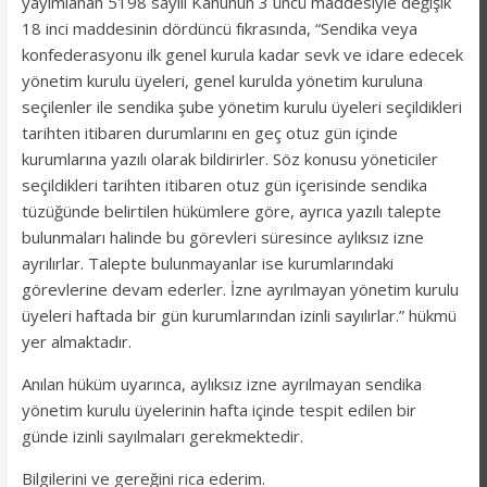
yayımlanan 5198 sayılı Kanunun 3 üncü maddesiyle değişik
18 inci maddesinin dördüncü fıkrasında, “Sendika veya
konfederasyonu ilk genel kurula kadar sevk ve idare edecek
yönetim kurulu üyeleri, genel kurulda yönetim kuruluna
seçilenler ile sendika şube yönetim kurulu üyeleri seçildikleri
tarihten itibaren durumlarını en geç otuz gün içinde
kurumlarına yazılı olarak bildirirler. Söz konusu yöneticiler
seçildikleri tarihten itibaren otuz gün içerisinde sendika
tüzüğünde belirtilen hükümlere göre, ayrıca yazılı talepte
bulunmaları halinde bu görevleri süresince aylıksız izne
ayrılırlar. Talepte bulunmayanlar ise kurumlarındaki
görevlerine devam ederler. İzne ayrılmayan yönetim kurulu
üyeleri haftada bir gün kurumlarından izinli sayılırlar.” hükmü
yer almaktadır.
Anılan hüküm uyarınca, aylıksız izne ayrılmayan sendika
yönetim kurulu üyelerinin hafta içinde tespit edilen bir
günde izinli sayılmaları gerekmektedir.
Bilgilerini ve gereğini rica ederim.