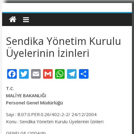
Sendika Yönetim Kurulu
Üyelerinin İzinleri
F
T
E
G
W
T
P
ac
w
m
m
h
el
a
T.C.
e
itt
ai
ai
at
e
yl
MALİYE BAKANLIĞI
b
er
l
l
s
gr
aş
Personel Genel Müdürlüğü
o
A
a
Sayı : B.07.0.PER.0.26/402-2-2/ 24/12/2004
o
p
m
Konu : Sendika Yönetim Kurulu Üyelerinin İzinleri
k
p
GENELGE (2004/9)