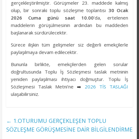
gerçekleştirilmiştir. Görüşmeler 23. maddede kalmış
olup, bir sonraki toplu sözleşme toplantısı
30 Ocak
2026 Cuma günü saat 10.00
’da, ertelenen
maddelerin görüşülmesinin ardından bu maddeden
başlanarak sürdürülecektir.
Sürece ilişkin tüm gelişmeler siz değerli emekçilerle
paylaşılmaya devam edilecektir.
Bununla birlikte, emekçilerden gelen sorular
doğrultusunda Toplu İş Sözleşmesi taslak metninin
yeniden paylaşılması ihtiyacı doğmuştur. Toplu İş
Sözleşmesi Taslak Metni’ne ➡️
2026 TİS TASLAĞI
ulaşabilirsiniz.
←
1.OTURUMU GERÇEKLEŞEN TOPLU
SÖZLEŞME GÖRÜŞMESİNE DAİR BİLGİLENDİRME