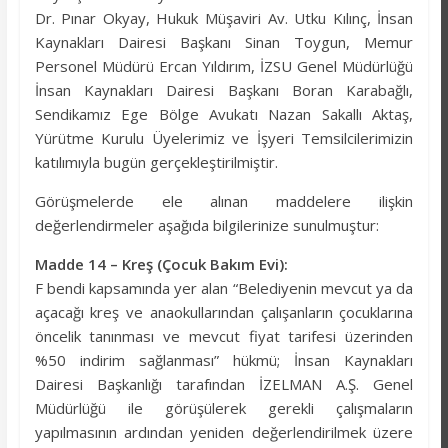
o
A
a
Dr. Pınar Okyay, Hukuk Müşaviri Av. Utku Kılınç, İnsan
Kaynakları Dairesi Başkanı Sinan Toygun, Memur
o
p
m
Personel Müdürü Ercan Yıldırım, İZSU Genel Müdürlüğü
k
p
İnsan Kaynakları Dairesi Başkanı Boran Karabağlı,
Sendikamız Ege Bölge Avukatı Nazan Sakallı Aktaş,
Yürütme Kurulu Üyelerimiz ve İşyeri Temsilcilerimizin
katılımıyla bugün gerçekleştirilmiştir.
Görüşmelerde ele alınan maddelere ilişkin
değerlendirmeler aşağıda bilgilerinize sunulmuştur:
Madde 14 – Kreş (Çocuk Bakım Evi):
F bendi kapsamında yer alan “Belediyenin mevcut ya da
açacağı kreş ve anaokullarından çalışanların çocuklarına
öncelik tanınması ve mevcut fiyat tarifesi üzerinden
%50 indirim sağlanması” hükmü; İnsan Kaynakları
Dairesi Başkanlığı tarafından İZELMAN A.Ş. Genel
Müdürlüğü ile görüşülerek gerekli çalışmaların
yapılmasının ardından yeniden değerlendirilmek üzere