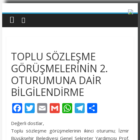
TOPLU SÖZLEŞME
GÖRÜŞMELERİNİN 2.
OTURUMUNA DAİR
BİLGİLENDİRME
F
T
E
G
W
T
P
ac
w
m
m
h
el
a
Değerli dostlar,
e
itt
ai
ai
at
e
yl
Toplu sözleşme görüşmelerinin ikinci oturumu; İzmir
b
er
l
l
s
gr
aş
Büyükşehir Belediyesi Genel Sekreter Yardımcısı Prof.