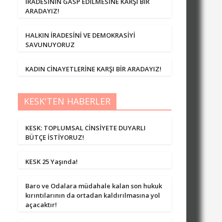
İRADESİNİN GASP EDİLMESİNE KARŞI BİR
ARADAYIZ!
HALKIN İRADESİNİ VE DEMOKRASİYİ
SAVUNUYORUZ
KADIN CİNAYETLERİNE KARŞI BİR ARADAYIZ!
KESK'TEN HABERLER
KESK: TOPLUMSAL CİNSİYETE DUYARLI
BÜTÇE İSTİYORUZ!
KESK 25 Yaşında!
Baro ve Odalara müdahale kalan son hukuk
kırıntılarının da ortadan kaldırılmasına yol
açacaktır!