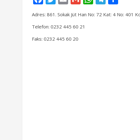
ac
w
m
m
h
el
a
Adres: 861. Sokak Jüt Han No: 72 Kat: 4 No: 401 K
e
itt
ai
ai
at
e
yl
b
er
l
l
s
gr
aş
Telefon: 0232 445 60 21
o
A
a
Faks: 0232 445 60 20
o
p
m
k
p