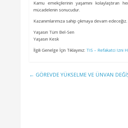
Kamu emekçilerinin yaşamını kolaylaştıran he
o
A
a
mücadelenin sonucudur.
o
p
m
Kazanımlarımıza sahip çıkmaya devam edeceğiz.
k
p
Yaşasın Tüm Bel-Sen
Yaşasın Kesk
İlgili Genelge İçin Tıklayınız:
TIS – Refakatci Izni 
←
GÖREVDE YÜKSELME VE ÜNVAN DEĞİŞ