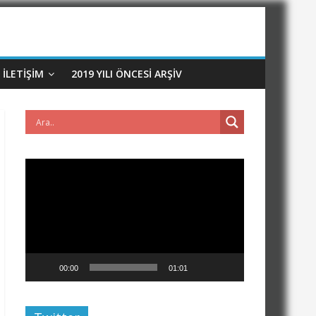
İLETIŞIM
2019 YILI ÖNCESI ARŞIV
Video
oynatıcı
00:00
01:01