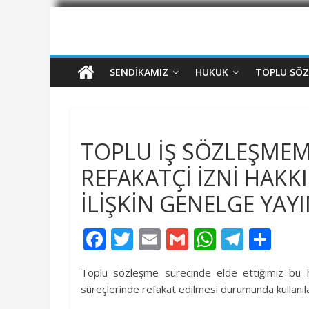
SENDIKAMIZ
HUKUK
TOPLU SÖ
TOPLU İŞ SÖZLEŞMEM
REFAKATÇİ İZNİ HAK
İLİŞKİN GENELGE YAY
F
T
E
G
W
T
P
ac
w
m
m
h
el
a
Toplu sözleşme sürecinde elde ettiğimiz bu hak 
e
itt
ai
ai
at
e
yl
süreçlerinde refakat edilmesi durumunda kullanıla
b
er
l
l
s
gr
aş