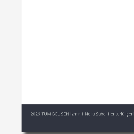
2026
TÜM BEL SEN İzmir 1 No'lu Şube
. Her türlü içer